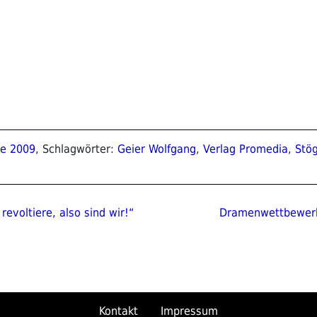
se 2009
, Schlagwörter:
Geier Wolfgang
,
Verlag Promedia
,
Stög
ion
Nächster
 revoltiere, also sind wir!“
Dramenwettbewerb
Beitrag
Kontakt
Impressum