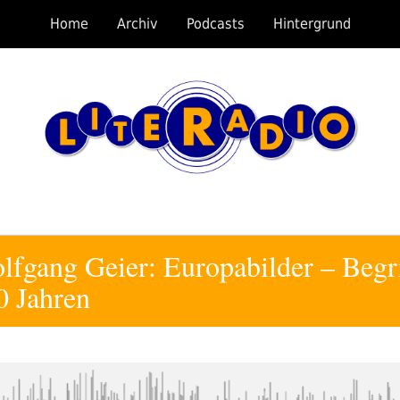
Home
Archiv
Podcasts
Hintergrund
fgang Geier: Europabilder – Begri
0 Jahren