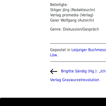
Beteiligte:
Stöger Jörg (Redakteur/in)
Verlag promedia (Verlag)
Geier Wolfgang (Autor/in)
Genre: Diskussion/Gespräch
Gepostet in
Leipziger Buchmes
Löw
.
Beitragsnavigat
Vorheriger
Brigitte Sändig (Hg.): „Ich
Beitrag
Verlag Graswurzelrevolution