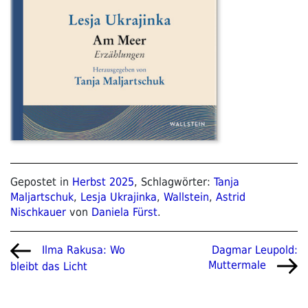
Gepostet in
Herbst 2025
, Schlagwörter:
Tanja
Maljartschuk
,
Lesja Ukrajinka
,
Wallstein
,
Astrid
Nischkauer
von
Daniela Fürst
.
Beitragsnavigation
Vorheriger
Nächster
Dagmar Leupold:
Ilma Rakusa: Wo
Beitrag
Beitrag
Muttermale
bleibt das Licht