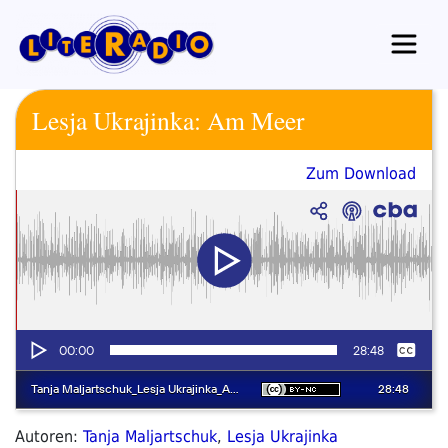
Zum
Inhalt
springen
Lesja Ukrajinka: Am Meer
Zum Download
Autoren:
Tanja Maljartschuk
,
Lesja Ukrajinka