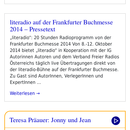
Schuberth:
Lord
Byrons
literadio auf der Frankfurter Buchmesse
Letzte
Veröffentlicht
2014 – Pressetext
Fahrt“
am
„literadio“: 20 Stunden Radioprogramm von der
Frankfurter Buchmesse 2014 Von 8.-12. Oktober
2014 bietet „literadio“ in Kooperation mit der IG
Autorinnen Autoren und dem Verband Freier Radios
Österreichs täglich live Übertragungen direkt von
der literadio-Bühne auf der Frankfurter Buchmesse.
Zu Gast sind AutorInnen, VerlegerInnen und
ExpertInnen …
„literadio
Weiterlesen
Auf
Der
Frankfurter
Teresa Präauer: Jonny und Jean
Buchmesse
2014