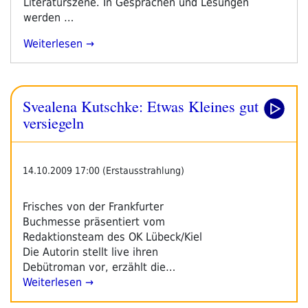
Literaturszene. In Gesprächen und Lesungen
werden …
„19
Weiterlesen
Stunden
Radioprogramm
Von
Svealena Kutschke: Etwas Kleines gut
Der
Leipziger
versiegeln
Buchmesse“
14.10.2009 17:00 (Erstausstrahlung)
Frisches von der Frankfurter
Buchmesse präsentiert vom
Redaktionsteam des OK Lübeck/Kiel
Die Autorin stellt live ihren
Debütroman vor, erzählt die…
Weiterlesen →