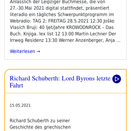
Anlässlich der Leipziger Buchmesse, die von
27.-30.Mai 2021 digital stattfindet, präsentiert
literadio ein tägliches Schwerpunktprogramm im
Webradio: TAG 2: FREITAG 28.5.2021 12:30 Joško
Vlasich Bruji: 40 ljet/Jahre KROWODNROCK – Das
Buch. Knjiga. lex list 12 13:00 Martin Lechner Der
Irrweg Residenz 13:30 Werner Anzenberger, Anja …
„Programm
Weiterlesen
Schwerpunkt
Leipziger
Buchmesse
Richard Schuberth: Lord Byrons letzte
2021
–
Fahrt
Tag
2“
15.05.2021
Richard Schuberth zu seiner
Geschichte des griechischen