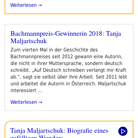
Weiterlesen →
Bachmannpreis-Gewinnerin 2018: Tanja
Veröffentlicht
Maljartschuk
am
Zum vierten Mal in der Geschichte des
Bachmannpreises seit 2012 gewann eine Autorin,
die nicht in ihrer Muttersprache, sondern deutsch
schreibt. „Auf Deutsch schreiben verlangt mir Kraft
ab.“, sagt sie selbst über ihre Arbeit. Seit 2011 lebt
und arbeitet die Autorin in Österreich. Maljartschuk
interessiert …
„Bachmannpreis-
Weiterlesen
Gewinnerin
2018:
Tanja
Tanja Maljartschuk: Biografie eines
Maljartschuk“
zufälligen Wunders