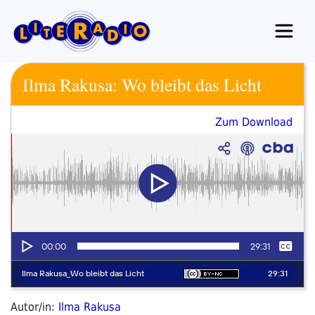
Zum
Inhalt
springen
Ilma Rakusa: Wo bleibt das Licht
Zum Download
Autor/in:
Ilma Rakusa