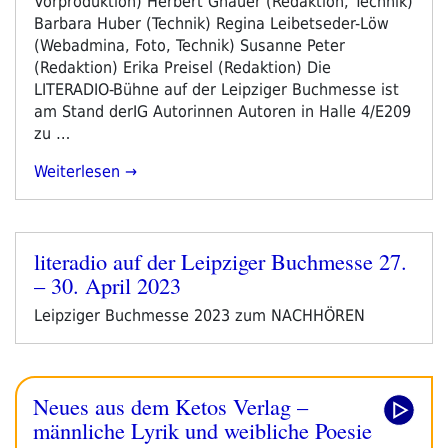
Vorproduktion) Herbert Gnauer (Redaktion, Technik)
Barbara Huber (Technik) Regina Leibetseder-Löw
(Webadmina, Foto, Technik) Susanne Peter
(Redaktion) Erika Preisel (Redaktion) Die
LITERADIO-Bühne auf der Leipziger Buchmesse ist
am Stand derIG Autorinnen Autoren in Halle 4/E209
zu …
„
Programmvorschau
Weiterlesen
Leipziger
Buchmesse
2023
“
literadio auf der Leipziger Buchmesse 27.
Veröffentlicht
– 30. April 2023
am
Leipziger Buchmesse 2023 zum NACHHÖREN
Neues aus dem Ketos Verlag –
männliche Lyrik und weibliche Poesie