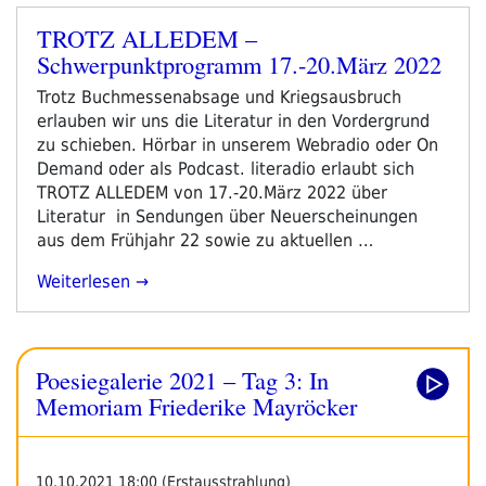
TROTZ ALLEDEM –
Veröffentlicht
Schwerpunktprogramm 17.-20.März 2022
am
Trotz Buchmessenabsage und Kriegsausbruch
erlauben wir uns die Literatur in den Vordergrund
zu schieben. Hörbar in unserem Webradio oder On
Demand oder als Podcast. literadio erlaubt sich
TROTZ ALLEDEM von 17.-20.März 2022 über
Literatur in Sendungen über Neuerscheinungen
aus dem Frühjahr 22 sowie zu aktuellen …
„TROTZ
Weiterlesen
ALLEDEM
–
Schwerpunktprogramm
Poesiegalerie 2021 – Tag 3: In
17.-20.März
2022“
Memoriam Friederike Mayröcker
10.10.2021 18:00 (Erstausstrahlung)