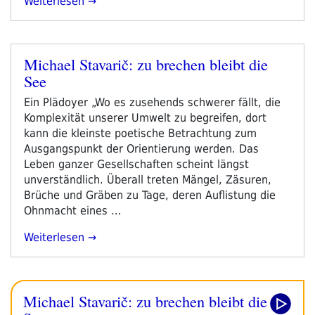
„Barbara
Weiterlesen
Kadletz:
Im
Ruin“
Michael Stavarič: zu brechen bleibt die
Veröffentlicht
See
am
Ein Plädoyer „Wo es zusehends schwerer fällt, die
Komplexität unserer Umwelt zu begreifen, dort
kann die kleinste poetische Betrachtung zum
Ausgangspunkt der Orientierung werden. Das
Leben ganzer Gesellschaften scheint längst
unverständlich. Überall treten Mängel, Zäsuren,
Brüche und Gräben zu Tage, deren Auflistung die
Ohnmacht eines …
„Michael
Weiterlesen
Stavarič:
Zu
Brechen
Michael Stavarič: zu brechen bleibt die
Bleibt
Die