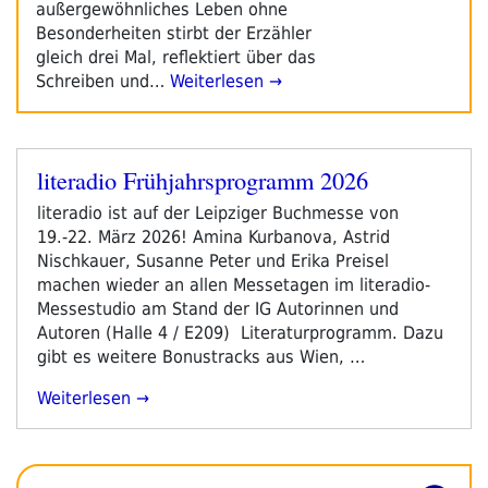
außergewöhnliches Leben ohne
Besonderheiten stirbt der Erzähler
gleich drei Mal, reflektiert über das
Schreiben und…
Weiterlesen →
literadio Frühjahrsprogramm 2026
Veröffentlicht
am
literadio ist auf der Leipziger Buchmesse von
19.-22. März 2026! Amina Kurbanova, Astrid
Nischkauer, Susanne Peter und Erika Preisel
machen wieder an allen Messetagen im literadio-
Messestudio am Stand der IG Autorinnen und
Autoren (Halle 4 / E209) Literaturprogramm. Dazu
gibt es weitere Bonustracks aus Wien, …
„literadio
Weiterlesen
Frühjahrsprogramm
2026“