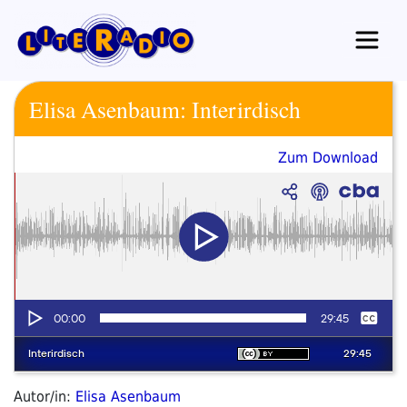
Zum
Inhalt
springen
Elisa Asenbaum: Interirdisch
Zum Download
Autor/in:
Elisa Asenbaum