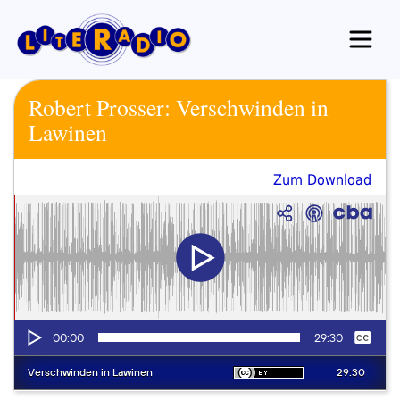
Zum
Inhalt
springen
Robert Prosser: Verschwinden in
Lawinen
Zum Download