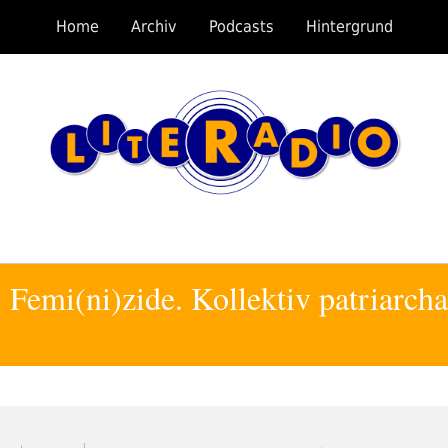
Home
Archiv
Podcasts
Hintergrund
emi(ni)zide. Kollektiv patriarcha