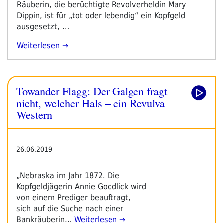
Räuberin, die berüchtigte Revolverheldin Mary
Freund“
Dippin, ist für „tot oder lebendig“ ein Kopfgeld
ausgesetzt, …
„Towander
Weiterlesen
Flagg:
Der
Galgen
Towander Flagg: Der Galgen fragt
Fragt
Nicht,
nicht, welcher Hals – ein Revulva
Welcher
Western
Hals
–
Ein
26.06.2019
Revulva
Western“
„Nebraska im Jahr 1872. Die
Kopfgeldjägerin Annie Goodlick wird
von einem Prediger beauftragt,
sich auf die Suche nach einer
Bankräuberin…
Weiterlesen →