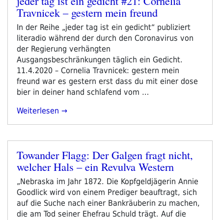
jeder tag ist ein gedicht #21: Cornelia
Travnicek – gestern mein freund
am
In der Reihe „jeder tag ist ein gedicht“ publiziert
literadio während der durch den Coronavirus von
der Regierung verhängten
Ausgangsbeschränkungen täglich ein Gedicht.
11.4.2020 – Cornelia Travnicek: gestern mein
freund war es gestern erst dass du mit einer dose
bier in deiner hand schlafend vom …
„jeder
Weiterlesen
Tag
Ist
Ein
Towander Flagg: Der Galgen fragt nicht,
Gedicht
Veröffentlicht
welcher Hals – ein Revulva Western
#21:
am
Cornelia
„Nebraska im Jahr 1872. Die Kopfgeldjägerin Annie
Travnicek
Goodlick wird von einem Prediger beauftragt, sich
–
auf die Suche nach einer Bankräuberin zu machen,
Gestern
die am Tod seiner Ehefrau Schuld trägt. Auf die
Mein