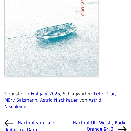
Gepostet in
Frühjahr 2026
, Schlagwörter:
Peter Clar
,
Müry Salzmann
,
Astrid Nischkauer
von
Astrid
Nischkauer
.
Beitragsnavigation
Vorheriger
Nächster
Nachruf Ulli Weish, Radio
Nachruf von Lale
Beitrag
Beitrag
Orange 94.0
Rodgarkia-Dara