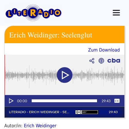
Zum
Inhalt
springen
Erich Weidinger: Seelenglut
Zum Download
Autor/in:
Erich Weidinger