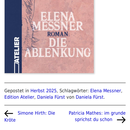
Gepostet in
Herbst 2025
, Schlagwörter:
Elena Messner
,
Edition Atelier
,
Daniela Fürst
von
Daniela Fürst
.
Beitragsnavigation
Vorheriger
Nächster
Patricia Mathes: im grunde
Simone Hirth: Die
Beitrag
Beitrag
sprichst du schon
Kröte