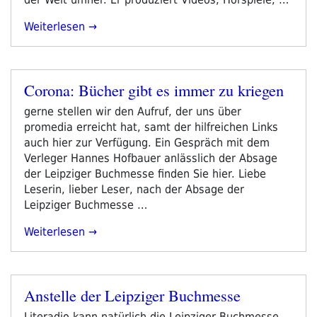
„jeder
Weiterlesen
Tag
Ist
Ein
Corona: Bücher gibt es immer zu kriegen
Gedicht
Veröffentlicht
#14:
am
gerne stellen wir den Aufruf, der uns über
Helmut
promedia erreicht hat, samt der hilfreichen Links
Hostnig
auch hier zur Verfügung. Ein Gespräch mit dem
–
Verleger Hannes Hofbauer anlässlich der Absage
Weißbuch“
der Leipziger Buchmesse finden Sie hier. Liebe
Leserin, lieber Leser, nach der Absage der
Leipziger Buchmesse …
„Corona:
Weiterlesen
Bücher
Gibt
Es
Anstelle der Leipziger Buchmesse
Immer
Veröffentlicht
Zu
am
Literadio kann natürlich die Leipziger Buchmesse