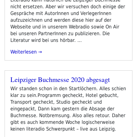
Kriegen“
nicht ersetzen. Aber wir versuchen doch einige der
Gespräche mit AutorInnen und VerlegerInnen
aufzuzeichnen und werden diese hier auf der
Webseite und in unserem Webradio sowie On Air
bei unseren PartnerInnen zu publizieren. Die
Literatur wird bei uns hörbar. …
„Anstelle
Weiterlesen
Der
Leipziger
Buchmesse“
Leipziger Buchmesse 2020 abgesagt
Veröffentlicht
am
Wir standen schon in den Startlöchern. Alles schien
klar zu sein.Programm gecheckt, Hotel gebucht,
Transport gecheckt, Studio gecheckt und
eingepackt, Dann kam gestern die Absage der
Buchmesse. Notbremsung. Also alles retour. Daher
gibt es auch kommende Woche logischerweise
keinen literadio Schwerpunkt – live aus Leipzig.