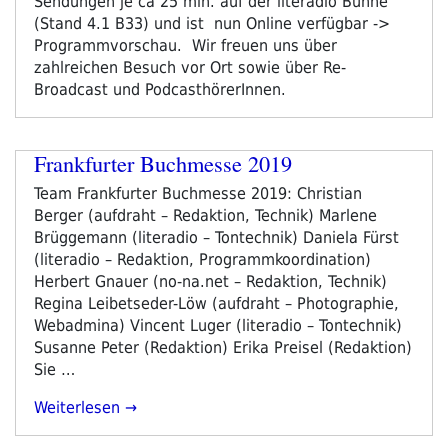
Sendungen je ca 25 min. auf der literadio Bühne
(Stand 4.1 B33) und ist nun Online verfügbar ->
Programmvorschau. Wir freuen uns über
zahlreichen Besuch vor Ort sowie über Re-
Broadcast und PodcasthörerInnen.
Frankfurter Buchmesse 2019
Team Frankfurter Buchmesse 2019: Christian
Berger (aufdraht – Redaktion, Technik) Marlene
Brüggemann (literadio – Tontechnik) Daniela Fürst
(literadio – Redaktion, Programmkoordination)
Herbert Gnauer (no-na.net – Redaktion, Technik)
Regina Leibetseder-Löw (aufdraht – Photographie,
Webadmina) Vincent Luger (literadio – Tontechnik)
Susanne Peter (Redaktion) Erika Preisel (Redaktion)
Sie …
„Frankfurter
Weiterlesen
Buchmesse