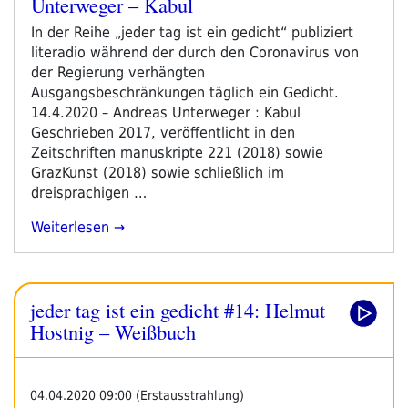
Unterweger – Kabul
am
In der Reihe „jeder tag ist ein gedicht“ publiziert
literadio während der durch den Coronavirus von
der Regierung verhängten
Ausgangsbeschränkungen täglich ein Gedicht.
14.4.2020 – Andreas Unterweger : Kabul
Geschrieben 2017, veröffentlicht in den
Zeitschriften manuskripte 221 (2018) sowie
GrazKunst (2018) sowie schließlich im
dreisprachigen …
„jeder
Weiterlesen
Tag
Ist
Ein
jeder tag ist ein gedicht #14: Helmut
Gedicht
#24:
Hostnig – Weißbuch
Andreas
Unterweger
–
04.04.2020 09:00 (Erstausstrahlung)
Kabul“