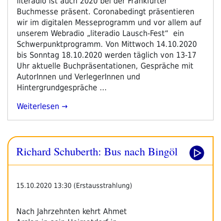
literadio ist auch 2020 bei der Frankfurter
Buchmesse präsent. Coronabedingt präsentieren
wir im digitalen Messeprogramm und vor allem auf
unserem Webradio „literadio Lausch-Fest“ ein
Schwerpunktprogramm. Von Mittwoch 14.10.2020
bis Sonntag 18.10.2020 werden täglich von 13-17
Uhr aktuelle Buchpräsentationen, Gespräche mit
AutorInnen und VerlegerInnen und
Hintergrundgespräche …
„literadio
Weiterlesen
Auf
Der
Frankfurter
Richard Schuberth: Bus nach Bingöl
Buchmesse2020“
15.10.2020 13:30 (Erstausstrahlung)
Nach Jahrzehnten kehrt Ahmet