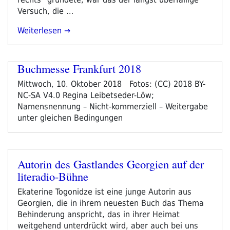
Versuch, die …
„#Verlagegegenrechts
Weiterlesen
Auf
Der
Frankfurter
Buchmesse Frankfurt 2018
Buchmesse“
Mittwoch, 10. Oktober 2018 Fotos: (CC) 2018 BY-
NC-SA V4.0 Regina Leibetseder-Löw;
Namensnennung – Nicht-kommerziell – Weitergabe
unter gleichen Bedingungen
Autorin des Gastlandes Georgien auf der
Veröffentlicht
literadio-Bühne
am
Ekaterine Togonidze ist eine junge Autorin aus
Georgien, die in ihrem neuesten Buch das Thema
Behinderung anspricht, das in ihrer Heimat
weitgehend unterdrückt wird, aber auch bei uns