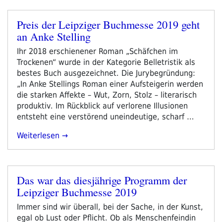
2019“
Preis der Leipziger Buchmesse 2019 geht
Veröffentlicht
an Anke Stelling
am
Ihr 2018 erschienener Roman „Schäfchen im
Trockenen“ wurde in der Kategorie Belletristik als
bestes Buch ausgezeichnet. Die Jurybegründung:
„In Anke Stellings Roman einer Aufsteigerin werden
die starken Affekte – Wut, Zorn, Stolz – literarisch
produktiv. Im Rückblick auf verlorene Illusionen
entsteht eine verstörend uneindeutige, scharf …
„Preis
Weiterlesen
Der
Leipziger
Buchmesse
Das war das diesjährige Programm der
2019
Veröffentlicht
Leipziger Buchmesse 2019
Geht
am
An
Immer sind wir überall, bei der Sache, in der Kunst,
Anke
egal ob Lust oder Pflicht. Ob als Menschenfeindin