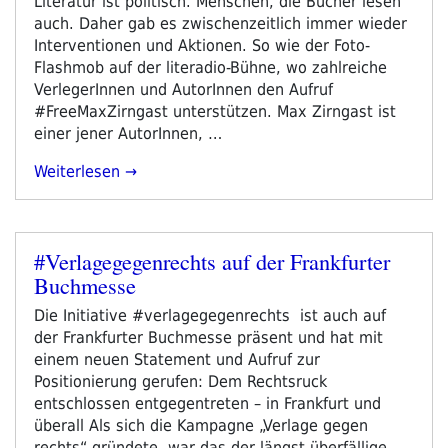
Literatur ist politisch. Menschen, die Bücher lesen
auch. Daher gab es zwischenzeitlich immer wieder
Interventionen und Aktionen. So wie der Foto-
Flashmob auf der literadio-Bühne, wo zahlreiche
VerlegerInnen und AutorInnen den Aufruf
#FreeMaxZirngast unterstützen. Max Zirngast ist
einer jener AutorInnen, …
„Nachlese
Weiterlesen
Frankfurter
Buchmesse
2018“
#Verlagegegenrechts auf der Frankfurter
Veröffentlicht
Buchmesse
am
Die Initiative #verlagegegenrechts ist auch auf
der Frankfurter Buchmesse präsent und hat mit
einem neuen Statement und Aufruf zur
Positionierung gerufen: Dem Rechtsruck
entschlossen entgegentreten – in Frankfurt und
überall Als sich die Kampagne „Verlage gegen
rechts“ gründete, war das der längst überfällige