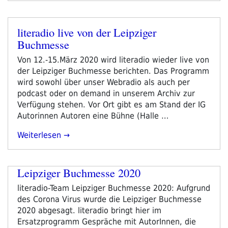
literadio live von der Leipziger
Veröffentlicht
Buchmesse
am
Von 12.-15.März 2020 wird literadio wieder live von
der Leipziger Buchmesse berichten. Das Programm
wird sowohl über unser Webradio als auch per
podcast oder on demand in unserem Archiv zur
Verfügung stehen. Vor Ort gibt es am Stand der IG
Autorinnen Autoren eine Bühne (Halle …
„literadio
Weiterlesen
Live
Von
Der
Leipziger Buchmesse 2020
Leipziger
literadio-Team Leipziger Buchmesse 2020: Aufgrund
Buchmesse“
des Corona Virus wurde die Leipziger Buchmesse
2020 abgesagt. literadio bringt hier im
Ersatzprogramm Gespräche mit AutorInnen, die