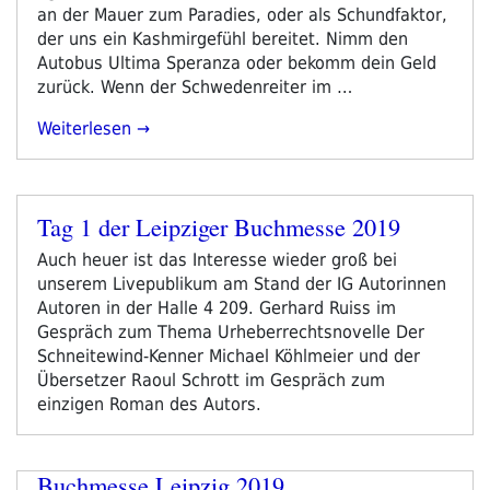
Stelling“
an der Mauer zum Paradies, oder als Schundfaktor,
der uns ein Kashmirgefühl bereitet. Nimm den
Autobus Ultima Speranza oder bekomm dein Geld
zurück. Wenn der Schwedenreiter im …
„Das
Weiterlesen
War
Das
Diesjährige
Tag 1 der Leipziger Buchmesse 2019
Programm
Veröffentlicht
Der
am
Auch heuer ist das Interesse wieder groß bei
Leipziger
unserem Livepublikum am Stand der IG Autorinnen
Buchmesse
Autoren in der Halle 4 209. Gerhard Ruiss im
2019“
Gespräch zum Thema Urheberrechtsnovelle Der
Schneitewind-Kenner Michael Köhlmeier und der
Übersetzer Raoul Schrott im Gespräch zum
einzigen Roman des Autors.
Buchmesse Leipzig 2019