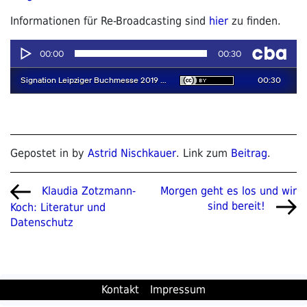
Informationen für Re-Broadcasting sind
hier
zu finden.
Gepostet in by
Astrid Nischkauer
. Link zum
Beitrag
.
Beitragsnavigation
Vorheriger
Nächster
Morgen geht es los und wir
Klaudia Zotzmann-
Beitrag
Beitrag
sind bereit!
Koch: Literatur und
Datenschutz
Kontakt
Impressum