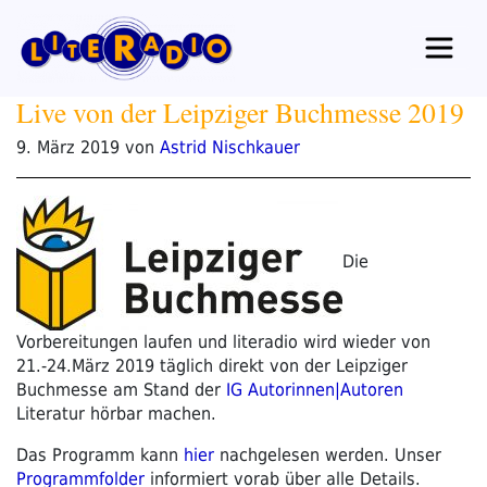
Zum
Inhalt
springen
Live von der Leipziger Buchmesse 2019
Veröffentlicht
9. März 2019
von
Astrid Nischkauer
am
Die
Vorbereitungen laufen und literadio wird wieder von
21.-24.März 2019 täglich direkt von der Leipziger
Buchmesse am Stand der
IG Autorinnen|Autoren
Literatur hörbar machen.
Das Programm kann
hier
nachgelesen werden. Unser
Programmfolder
informiert vorab über alle Details.