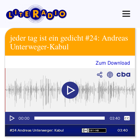
Zum
Inhalt
springen
jeder tag ist ein gedicht #24: Andreas
Unterweger-Kabul
Zum Download