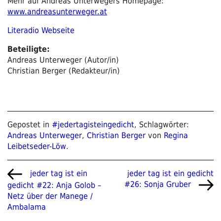
Mehr auf Andreas Unterwegers Homepage:
www.andreasunterweger.at
Literadio Webseite
Beteiligte:
Andreas Unterweger (Autor/in)
Christian Berger (Redakteur/in)
Gepostet in
#jedertagisteingedicht
, Schlagwörter:
Andreas Unterweger
,
Christian Berger
von
Regina
Leibetseder-Löw
.
Beitragsnavigation
Vorheriger
Nächster
jeder tag ist ein gedicht
jeder tag ist ein
Beitrag
Beitrag
#26: Sonja Gruber
gedicht #22: Anja Golob –
Netz über der Manege /
Ambalama