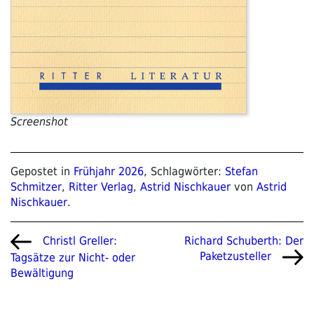
Screenshot
Gepostet in
Frühjahr 2026
, Schlagwörter:
Stefan
Schmitzer
,
Ritter Verlag
,
Astrid Nischkauer
von
Astrid
Nischkauer
.
Beitragsnavigation
Vorheriger
Nächster
Richard Schuberth: Der
Christl Greller:
Beitrag
Beitrag
Paketzusteller
Tagsätze zur Nicht- oder
Bewältigung