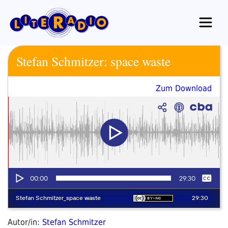
Zum
Inhalt
springen
Stefan Schmitzer: space waste
Zum Download
Autor/in:
Stefan Schmitzer