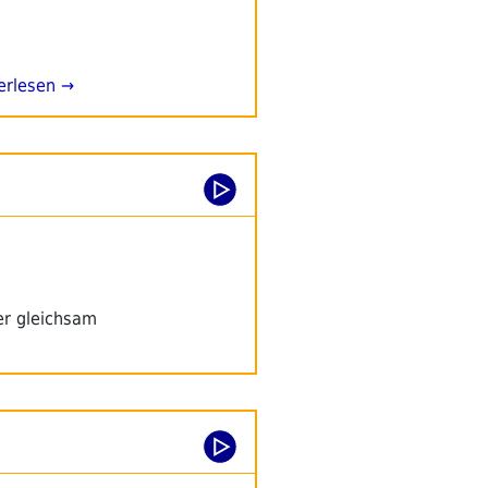
erlesen →
er gleichsam