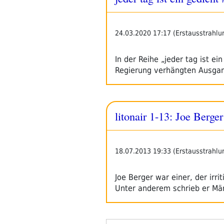
#7:
Franziska
Füchsl
24.03.2020 17:17 (Erstausstrahlu
–
Rätsel
In der Reihe „jeder tag ist ei
In
Regierung verhängten Ausg
Großer
Schrift“
litonair 1-13: Joe Berger
18.07.2013 19:33 (Erstausstrahlu
Joe Berger war einer, der irr
Unter anderem schrieb er Mä