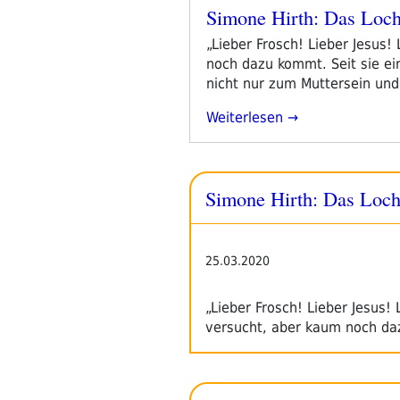
Simone Hirth: Das Loc
Veröffentlicht
am
„Lieber Frosch! Lieber Jesus!
noch dazu kommt. Seit sie ein 
nicht nur zum Muttersein und
„Simone
Weiterlesen
Hirth:
Das
Loch“
Simone Hirth: Das Loc
25.03.2020
„Lieber Frosch! Lieber Jesus!
versucht, aber kaum noch d