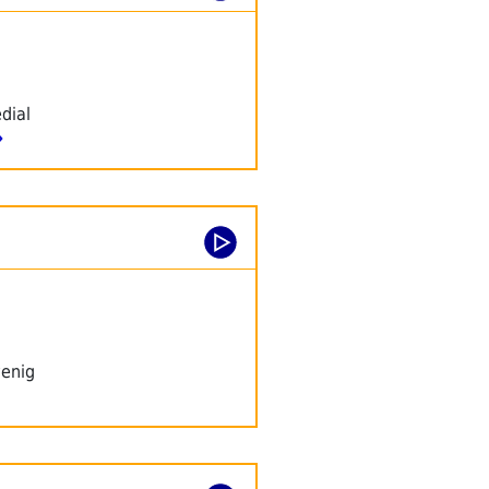
dial
→
wenig