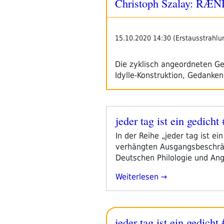
Christoph Szalay: R
15.10.2020 14:30 (Erstausstrahlu
Die zyklisch angeordneten Ge
Idylle-Konstruktion, Gedanke
jeder tag ist ein gedicht 
Veröffentlicht
am
In der Reihe „jeder tag ist e
verhängten Ausgangsbeschränk
Deutschen Philologie und Angl
„jeder
Weiterlesen
Tag
Ist
Ein
jeder tag ist ein gedicht 
Gedicht