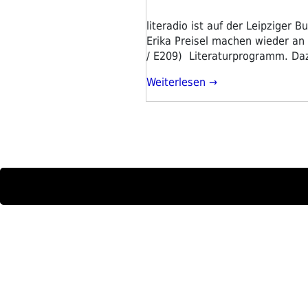
literadio ist auf der Leipziger
Erika Preisel machen wieder an
/ E209) Literaturprogramm. Daz
„literadio
Weiterlesen
Frühjahrsprogramm
2026“