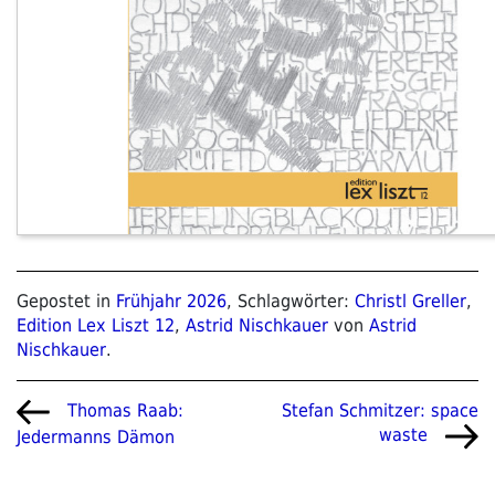
Gepostet in
Frühjahr 2026
, Schlagwörter:
Christl Greller
,
Edition Lex Liszt 12
,
Astrid Nischkauer
von
Astrid
Nischkauer
.
Beitragsnavigation
Vorheriger
Nächster
Stefan Schmitzer: space
Thomas Raab:
Beitrag
Beitrag
waste
Jedermanns Dämon