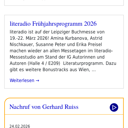
literadio Frühjahrsprogramm 2026
Veröffentlicht
am
literadio ist auf der Leipziger Buchmesse von
19.-22. März 2026! Amina Kurbanova, Astrid
Nischkauer, Susanne Peter und Erika Preisel
machen wieder an allen Messetagen im literadio-
Messestudio am Stand der IG Autorinnen und
Autoren (Halle 4 / E209) Literaturprogramm. Dazu
gibt es weitere Bonustracks aus Wien, …
„literadio
Weiterlesen
Frühjahrsprogramm
2026“
Nachruf von Gerhard Ruiss
24.02.2026