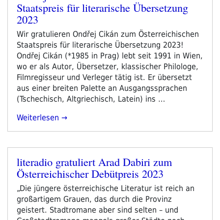
Staatspreis für literarische Übersetzung
am
2023
Wir gratulieren Ondřej Cikán zum Österreichischen
Staatspreis für literarische Übersetzung 2023!
Ondřej Cikán (*1985 in Prag) lebt seit 1991 in Wien,
wo er als Autor, Übersetzer, klassischer Philologe,
Filmregisseur und Verleger tätig ist. Er übersetzt
aus einer breiten Palette an Ausgangssprachen
(Tschechisch, Altgriechisch, Latein) ins …
„Ondřej
Weiterlesen
Cikán
Erhält
Den
literadio gratuliert Arad Dabiri zum
Österreichischen
Veröffentlicht
Österreichischer Debütpreis 2023
Staatspreis
am
Für
„Die jüngere österreichische Literatur ist reich an
Literarische
großartigem Grauen, das durch die Provinz
Übersetzung
geistert. Stadtromane aber sind selten – und
2023“