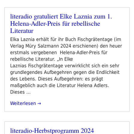
2025“
literadio gratuliert Elke Laznia zum 1.
Veröffentlicht
Helena-Adler-Preis für rebellische
am
Literatur
Elka Laznia erhält für ihr Buch Fischgrätentage (im
Verlag Müry Salzmann 2024 erschienen) den heuer
erstmals vergebenen Helena-Adler-Preis für
rebellische Literatur. „In Elke
Laznias Fischgrätentage verwirklicht sich ein sehr
grundlegendes Aufbegehren gegen die Endlichkeit
des Lebens. Dieses Aufbegehren: es prägt
maßgeblich auch die Literatur Helena Adlers.
Dieses …
„literadio
Weiterlesen
Gratuliert
Elke
Laznia
literadio-Herbstprogramm 2024
Zum
Veröffentlicht