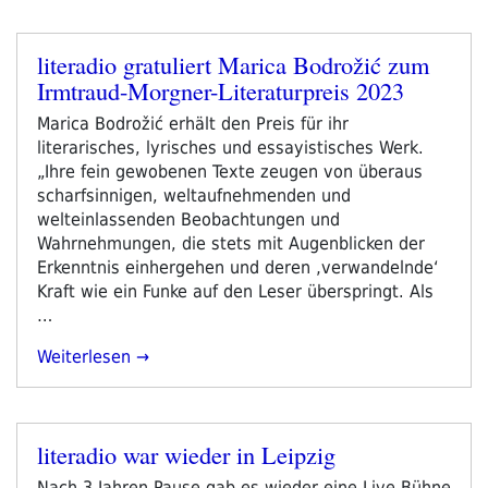
2023“
literadio gratuliert Marica Bodrožić zum
Veröffentlicht
Irmtraud-Morgner-Literaturpreis 2023
am
Marica Bodrožić erhält den Preis für ihr
literarisches, lyrisches und essayistisches Werk.
„Ihre fein gewobenen Texte zeugen von überaus
scharfsinnigen, weltaufnehmenden und
welteinlassenden Beobachtungen und
Wahrnehmungen, die stets mit Augenblicken der
Erkenntnis einhergehen und deren ‚verwandelnde‘
Kraft wie ein Funke auf den Leser überspringt. Als
…
„literadio
Weiterlesen
Gratuliert
Marica
Bodrožić
literadio war wieder in Leipzig
Zum
Veröffentlicht
Irmtraud-
am
Nach 3 Jahren Pause gab es wieder eine Live Bühne