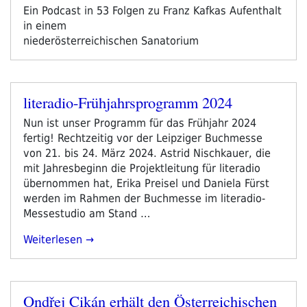
am
Ein Podcast in 53 Folgen zu Franz Kafkas Aufenthalt
in einem
niederösterreichischen Sanatorium
literadio-Frühjahrsprogramm 2024
Veröffentlicht
am
Nun ist unser Programm für das Frühjahr 2024
fertig! Rechtzeitig vor der Leipziger Buchmesse
von 21. bis 24. März 2024. Astrid Nischkauer, die
mit Jahresbeginn die Projektleitung für literadio
übernommen hat, Erika Preisel und Daniela Fürst
werden im Rahmen der Buchmesse im literadio-
Messestudio am Stand …
„literadio-
Weiterlesen
Frühjahrsprogramm
2024“
Ondřej Cikán erhält den Österreichischen
Veröffentlicht