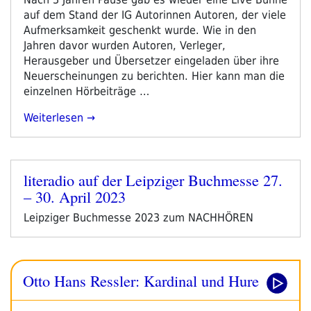
Morgner-
auf dem Stand der IG Autorinnen Autoren, der viele
Literaturpreis
Aufmerksamkeit geschenkt wurde. Wie in den
2023“
Jahren davor wurden Autoren, Verleger,
Herausgeber und Übersetzer eingeladen über ihre
Neuerscheinungen zu berichten. Hier kann man die
einzelnen Hörbeiträge …
„literadio
Weiterlesen
War
Wieder
In
literadio auf der Leipziger Buchmesse 27.
Leipzig“
Veröffentlicht
– 30. April 2023
am
Leipziger Buchmesse 2023 zum NACHHÖREN
Otto Hans Ressler: Kardinal und Hure