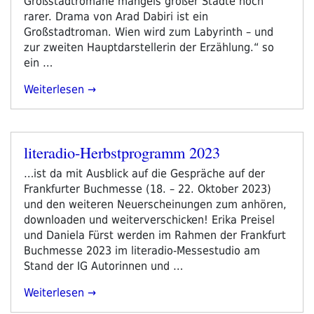
Großstadtromane mangels großer Städte noch
rarer. Drama von Arad Dabiri ist ein
Großstadtroman. Wien wird zum Labyrinth – und
zur zweiten Hauptdarstellerin der Erzählung.“ so
ein …
„literadio
Weiterlesen
Gratuliert
Arad
Dabiri
literadio-Herbstprogramm 2023
Zum
Veröffentlicht
Österreichischer
am
…ist da mit Ausblick auf die Gespräche auf der
Debütpreis
Frankfurter Buchmesse (18. – 22. Oktober 2023)
2023“
und den weiteren Neuerscheinungen zum anhören,
downloaden und weiterverschicken! Erika Preisel
und Daniela Fürst werden im Rahmen der Frankfurt
Buchmesse 2023 im literadio-Messestudio am
Stand der IG Autorinnen und …
„literadio-
Weiterlesen
Herbstprogramm