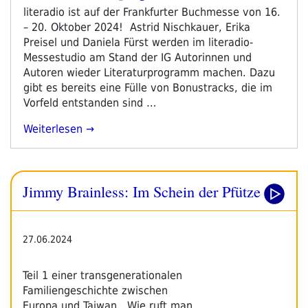
1.
am
literadio ist auf der Frankfurter Buchmesse von 16.
Helena-
– 20. Oktober 2024! Astrid Nischkauer, Erika
Adler-
Preisel und Daniela Fürst werden im literadio-
Preis
Messestudio am Stand der IG Autorinnen und
Für
Autoren wieder Literaturprogramm machen. Dazu
Rebellische
gibt es bereits eine Fülle von Bonustracks, die im
Literatur“
Vorfeld entstanden sind …
„literadio-
Weiterlesen
Herbstprogramm
2024“
Jimmy Brainless: Im Schein der Pfütze
27.06.2024
Teil 1 einer transgenerationalen
Familiengeschichte zwischen
Europa und Taiwan. „Wie ruft man