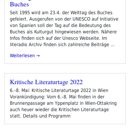
Buches
am
Seit 1995 wird am 23.4. der Welttag des Buches
gefeiert. Ausgerufen von der UNESCO auf Initiative
von Spanien soll der Tag auf die Bedeutung des
Buches als Kulturgut hingewiesen werden. Nähere
Infos finden sich auf der Unesco Webseite. Im
literadio Archiv finden sich zahlreiche Beiträge …
„Samstag
Weiterlesen
23.4.22
–
WELTTAG
Kritische Literaturtage 2022
Des
Veröffentlicht
Buches“
am
6.–8. Mai: Kritische Literaturtage 2022 in Wien
Vorankündigung: Vom 6.–8. Mai finden in der
Brunnenpassage am Yppenplatz in Wien-Ottakring
auch heuer wieder die Kritischen Literaturtage
statt. Details und Programm