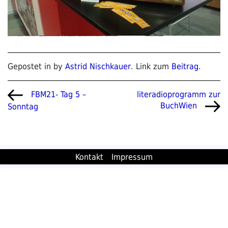
Gepostet in by
Astrid Nischkauer
. Link zum
Beitrag
.
Beitragsnavigation
Vorheriger
Nächster
literadioprogramm zur
FBM21- Tag 5 –
Beitrag
Beitrag
BuchWien
Sonntag
Kontakt
Impressum