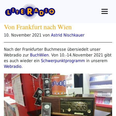
Zum
Inhalt
springen
Von Frankfurt nach Wien
Veröffentlicht
10. November 2021
von
Astrid Nischkauer
am
Nach der Frankfurter Buchmesse übersiedelt unser
Webradio zur
BuchWien
. Von 10.-14.November 2021 gibt
es auch wieder ein
Schwerpunktprogramm
in unserem
Webradio.