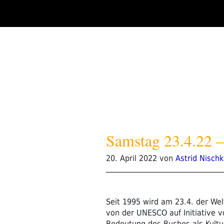
Zum
Inhalt
springen
Samstag 23.4.22
Veröffentlicht
20. April 2022
von
Astrid Nisch
am
Seit 1995 wird am 23.4. der Wel
von der UNESCO auf Initiative vo
Bedeutung des Buches als Kultu