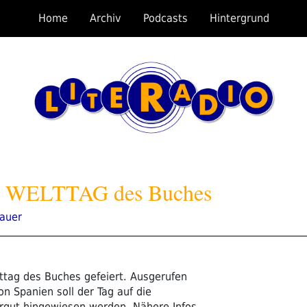
Home
Archiv
Podcasts
Hintergrund
 – WELTTAG des Buches
kauer
ttag des Buches gefeiert. Ausgerufen
n Spanien soll der Tag auf die
rgut hingewiesen werden. Nähere Infos