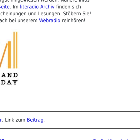
eite
. Im
literadio Archiv
finden sich
scheinungen und Lesungen. Stöbern Sie!
fach bei unserem
Webradio
reinhören!
r
. Link zum
Beitrag
.
ion
Nächster