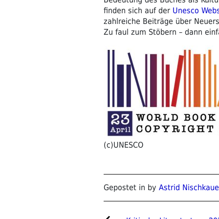
finden sich auf der
Unesco Webs
zahlreiche Beiträge über Neuer
Zu faul zum Stöbern – dann ein
(c)UNESCO
Gepostet in by
Astrid Nischkaue
Beitragsnavigat
Vorheriger