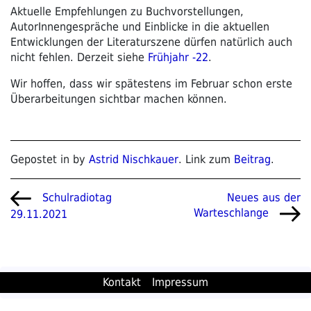
Aktuelle Empfehlungen zu Buchvorstellungen,
AutorInnengespräche und Einblicke in die aktuellen
Entwicklungen der Literaturszene dürfen natürlich auch
nicht fehlen. Derzeit siehe
Frühjahr -22
.
Wir hoffen, dass wir spätestens im Februar schon erste
Überarbeitungen sichtbar machen können.
Gepostet in by
Astrid Nischkauer
. Link zum
Beitrag
.
Beitragsnavigation
Vorheriger
Nächster
Neues aus der
Schulradiotag
Beitrag
Beitrag
Warteschlange
29.11.2021
Kontakt
Impressum