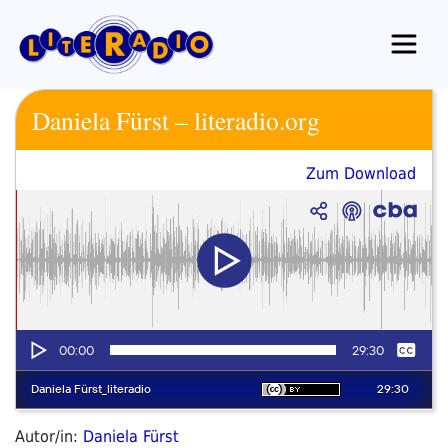
Zum
Inhalt
springen
Daniela Fürst – literadio.org
Zum Download
Autor/in:
Daniela Fürst