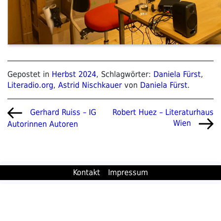
Gepostet in
Herbst 2024
, Schlagwörter:
Daniela Fürst
,
Literadio.org
,
Astrid Nischkauer
von
Daniela Fürst
.
Beitragsnavigation
Vorheriger
Nächster
Robert Huez – Literaturhaus
Gerhard Ruiss – IG
Beitrag
Beitrag
Wien
Autorinnen Autoren
Kontakt
Impressum