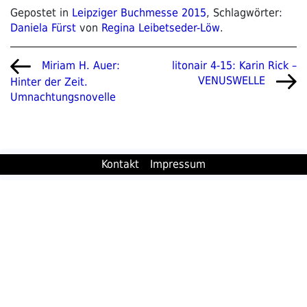
Gepostet in
Leipziger Buchmesse 2015
, Schlagwörter:
Daniela Fürst
von
Regina Leibetseder-Löw
.
Beitragsnavigation
Vorheriger
Nächster
litonair 4-15: Karin Rick –
Miriam H. Auer:
Beitrag
Beitrag
VENUSWELLE
Hinter der Zeit.
Umnachtungsnovelle
Kontakt
Impressum