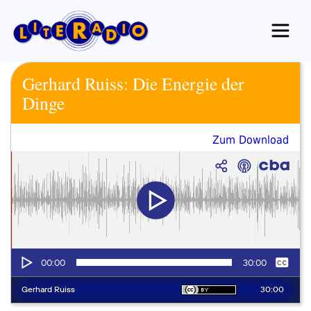
Zum
Inhalt
springen
Gerhard Ruiss: Die Energie der
Dinge
Zum Download