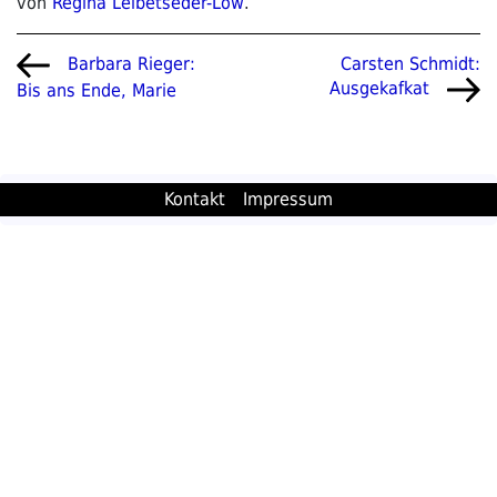
von
Regina Leibetseder-Löw
.
Beitragsnavigation
Vorheriger
Nächster
Carsten Schmidt:
Barbara Rieger:
Beitrag
Beitrag
Ausgekafkat
Bis ans Ende, Marie
Kontakt
Impressum