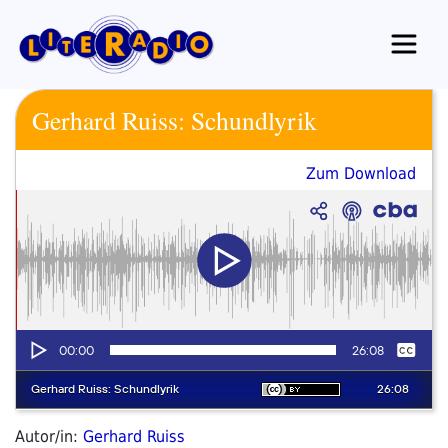
Zum
Inhalt
springen
Gerhard Ruiss: Schundlyrik
Zum Download
Autor/in:
Gerhard Ruiss