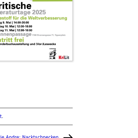
t
.
ie Andre: Nacktschnecken