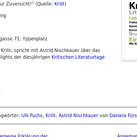
r Zuversicht!“ (Quelle:
Krilit
)
ung
gasse 71, Yppenplatz
 Krilit, spricht mit Astrid Nischkauer über das
lights der diesjährigen
Kritischen Literaturtage
)
lagwörter:
Ulli Fuchs
,
Krilit
,
Astrid Nischkauer
von
Daniela Fürs
ion
Nächster
emeine Erklärung der
Annemar