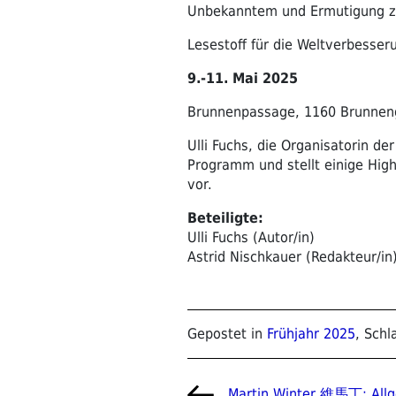
Unbekanntem und Ermutigung zu
Lesestoff für die Weltverbesser
9.-11. Mai 2025
Brunnenpassage, 1160 Brunnen
Ulli Fuchs, die Organisatorin der
Programm und stellt einige High
vor.
Beteiligte:
Ulli Fuchs (Autor/in)
Astrid Nischkauer (Redakteur/in
Gepostet in
Frühjahr 2025
, Sch
Beitragsnavigat
Vorheriger
Martin Winter 維馬丁: Allg