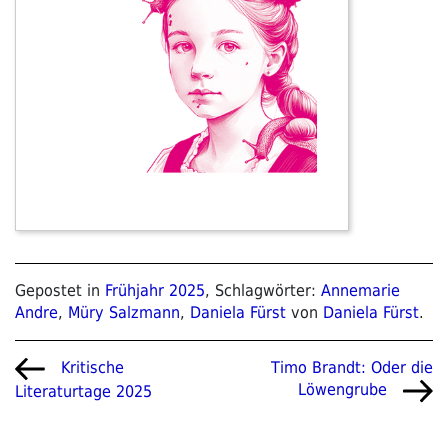
Gepostet in
Frühjahr 2025
, Schlagwörter:
Annemarie
Andre
,
Müry Salzmann
,
Daniela Fürst
von
Daniela Fürst
.
Beitragsnavigation
Vorheriger
Nächster
Timo Brandt: Oder die
Kritische
Beitrag
Beitrag
Löwengrube
Literaturtage 2025