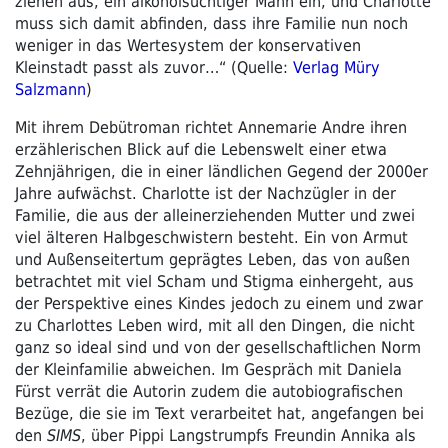
ziehen aus, ein alkoholsüchtiger Mann ein, und Charlotte
muss sich damit abfinden, dass ihre Familie nun noch
weniger in das Wertesystem der konservativen
Kleinstadt passt als zuvor…“ (Quelle:
Verlag Müry
Salzmann
)
Mit ihrem Debütroman richtet Annemarie Andre ihren
erzählerischen Blick auf die Lebenswelt einer etwa
Zehnjährigen, die in einer ländlichen Gegend der 2000er
Jahre aufwächst. Charlotte ist der Nachzügler in der
Familie, die aus der alleinerziehenden Mutter und zwei
viel älteren Halbgeschwistern besteht. Ein von Armut
und Außenseitertum geprägtes Leben, das von außen
betrachtet mit viel Scham und Stigma einhergeht, aus
der Perspektive eines Kindes jedoch zu einem und zwar
zu Charlottes Leben wird, mit all den Dingen, die nicht
ganz so ideal sind und von der gesellschaftlichen Norm
der Kleinfamilie abweichen. Im Gespräch mit Daniela
Fürst verrät die Autorin zudem die autobiografischen
Bezüge, die sie im Text verarbeitet hat, angefangen bei
den
SIMS
, über Pippi Langstrumpfs Freundin Annika als