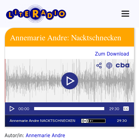
Zum
Inhalt
springen
Annemarie Andre: Nacktschnecken
Zum Download
Autor/in:
Annemarie Andre