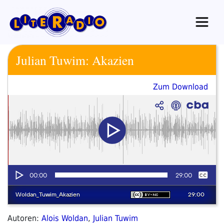
Zum
Inhalt
springen
Julian Tuwim: Akazien
Zum Download
Autoren:
Alois Woldan
,
Julian Tuwim