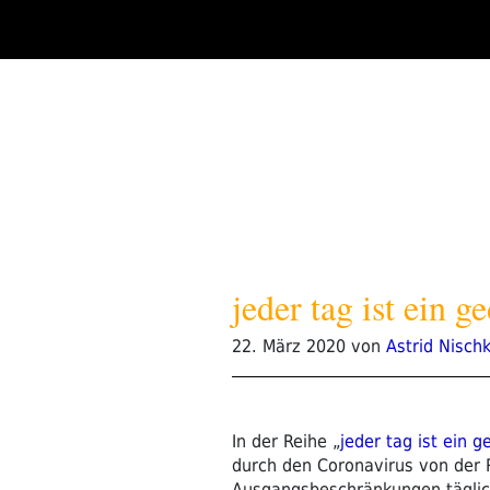
Zum
Inhalt
springen
jeder tag ist ein 
Veröffentlicht
22. März 2020
von
Astrid Nisch
am
In der Reihe „
jeder tag ist ein g
durch den Coronavirus von der
Ausgangsbeschränkungen täglich