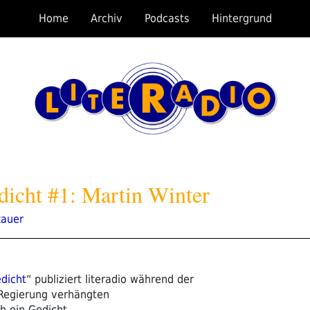
Home
Archiv
Podcasts
Hintergrund
gedicht #1: Martin Winter
kauer
edicht
“ publiziert literadio während der
 Regierung verhängten
 ein Gedicht.