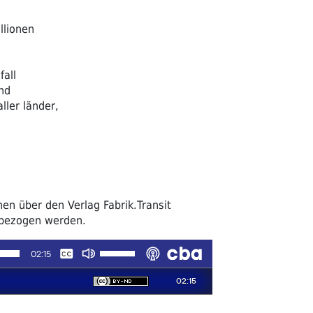
llionen
fall
nd
ller länder,
en über den Verlag Fabrik.Transit
 bezogen werden.