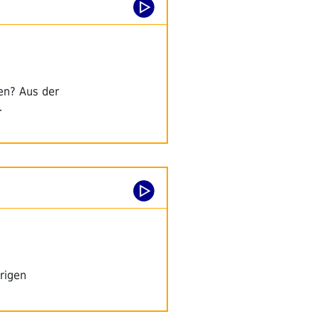
en? Aus der
…
rigen