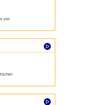
er von
itischen