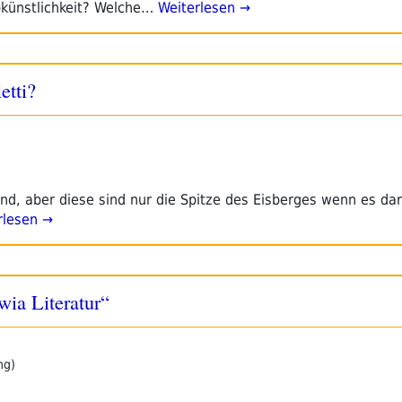
bkünstlichkeit? Welche…
Weiterlesen →
etti?
d, aber diese sind nur die Spitze des Eisberges wenn es da
rlesen →
ia Literatur“
ng)