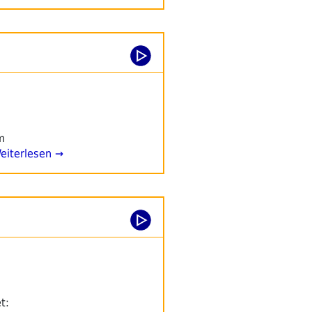
m
iterlesen →
t: