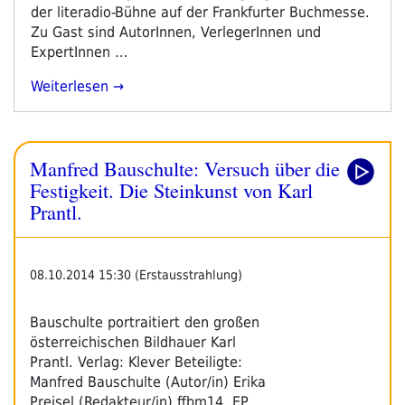
der literadio-Bühne auf der Frankfurter Buchmesse.
Zu Gast sind AutorInnen, VerlegerInnen und
ExpertInnen …
„literadio
Weiterlesen
Auf
Der
Frankfurter
Manfred Bauschulte: Versuch über die
Buchmesse
2014
Festigkeit. Die Steinkunst von Karl
–
Prantl.
Pressetext“
08.10.2014 15:30 (Erstausstrahlung)
Bauschulte portraitiert den großen
österreichischen Bildhauer Karl
Prantl. Verlag: Klever Beteiligte:
Manfred Bauschulte (Autor/in) Erika
Preisel (Redakteur/in) ffbm14, EP