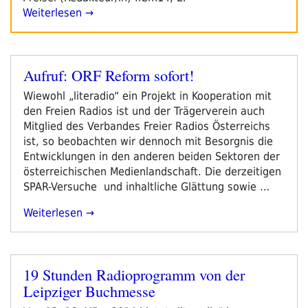
Weiterlesen →
Aufruf: ORF Reform sofort!
Veröffentlicht
am
Wiewohl „literadio“ ein Projekt in Kooperation mit
den Freien Radios ist und der Trägerverein auch
Mitglied des Verbandes Freier Radios Österreichs
ist, so beobachten wir dennoch mit Besorgnis die
Entwicklungen in den anderen beiden Sektoren der
österreichischen Medienlandschaft. Die derzeitigen
SPAR-Versuche und inhaltliche Glättung sowie …
„Aufruf:
Weiterlesen
ORF
Reform
Sofort!“
19 Stunden Radioprogramm von der
Veröffentlicht
Leipziger Buchmesse
am