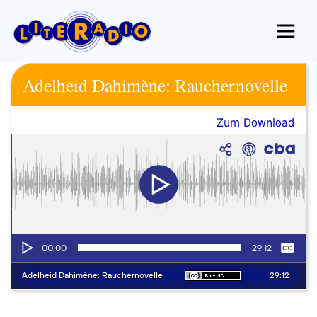
Zum
Inhalt
springen
Adelheid Dahimène: Rauchernovelle
Zum Download