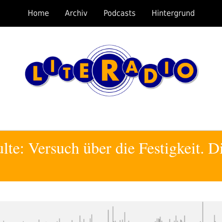
Home
Archiv
Podcasts
Hintergrund
te: Versuch über die Festigkeit. D