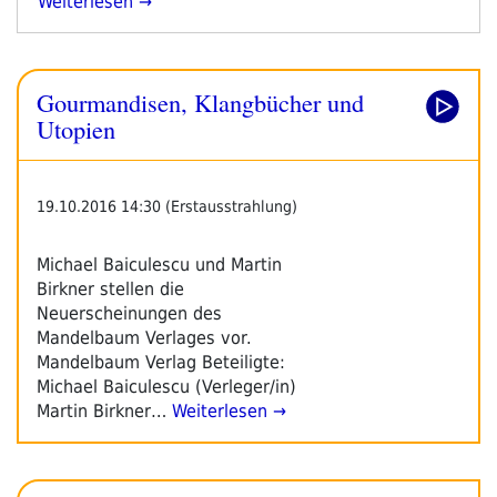
„Corona:
Weiterlesen
Bücher
Gibt
Es
Gourmandisen, Klangbücher und
Immer
Zu
Utopien
Kriegen“
19.10.2016 14:30 (Erstausstrahlung)
Michael Baiculescu und Martin
Birkner stellen die
Neuerscheinungen des
Mandelbaum Verlages vor.
Mandelbaum Verlag Beteiligte:
Michael Baiculescu (Verleger/in)
Martin Birkner…
Weiterlesen →