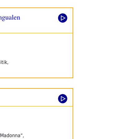
ingualen
tik,
 Madonna“,