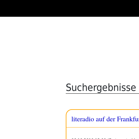
Zum
Inhalt
springen
Suchergebnisse 
literadio auf der Frank