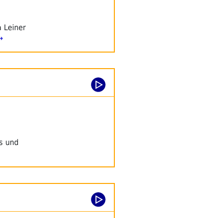
a Leiner
→
s und