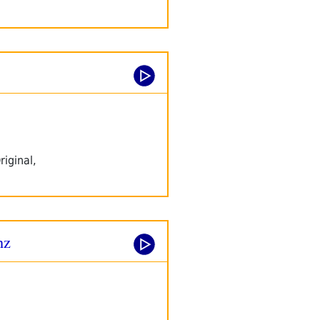
iginal,
nz