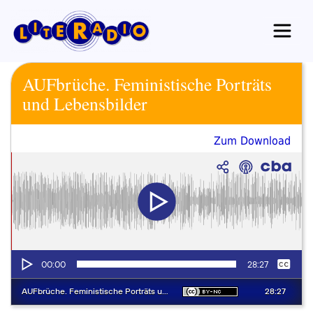
Zum
Inhalt
springen
AUFbrüche. Feministische Porträts
und Lebensbilder
Zum Download