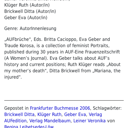
Klüger Ruth (Autor/in)
Brickwell Ditta (Autor/in)
Geber Eva (Autor/in)
Genre: AutorInnenlesung
„AUFbrüche“, Eds. Britta Cacioppo, Eva Geber and
Traude Korosa, is a collection of feminist Portraits,
published during 30 years in AUF-Eine Frauenzeitschrift
(A Women’s Journal). Eva Geber talks about AUF’s
history and current positions; Ruth Klüger reads „About
my mother’s death“, Ditta Brickwell from „Mariana, the
injured“.
Gepostet in
Frankfurter Buchmesse 2006
, Schlagwörter:
Brickwell Ditta
,
Klüger Ruth
,
Geber Eva
,
Verlag
AUFedition
,
Verlag Mandelbaum
,
Leiner Veronika
von
Regina Leibetseder-Löw
.