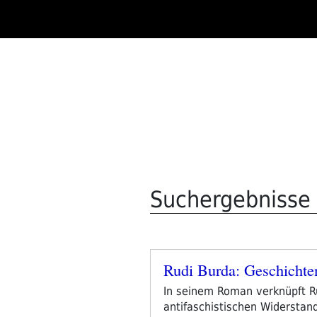
Zum
Inhalt
springen
Suchergebnisse 
Rudi Burda: Geschichte
Veröffentlicht
am
In seinem Roman verknüpft Ru
antifaschistischen Widerstan