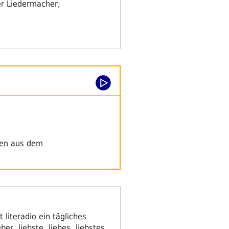
er Liedermacher,
nen aus dem
 literadio ein tägliches
, liebste, liebes, liebstes