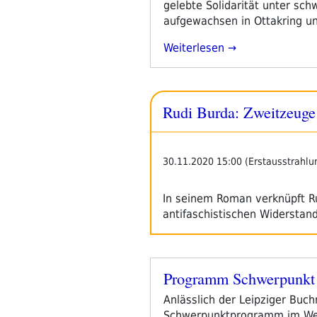
gelebte Solidarität unter sc
aufgewachsen in Ottakring u
„Rudi
Weiterlesen
Burda:
Geschichten
Aus
Rudi Burda: Zweitzeuge
Dem
Widerstand“
30.11.2020 15:00 (Erstausstrahlu
In seinem Roman verknüpft Ru
antifaschistischen Widersta
Programm Schwerpunkt 
Veröffentlicht
am
Anlässlich der Leipziger Buchm
Schwerpunktprogramm im Webra