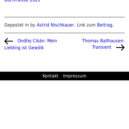
Gepostet in by
Astrid Nischkauer
. Link zum
Beitrag
.
Beitragsnavigation
Vorheriger
Nächster
Thomas Ballhausen:
Ondřej Cikán: Mein
Beitrag
Beitrag
Transient
Liebling ist Gewölk
Kontakt
Impressum