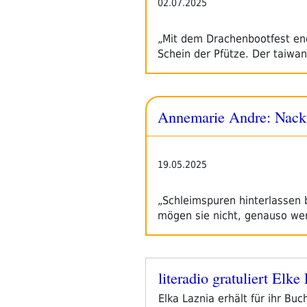
02.07.2025
„Mit dem Drachenbootfest end
Schein der Pfütze. Der taiwan
Annemarie Andre: Nack
19.05.2025
„Schleimspuren hinterlassen 
mögen sie nicht, genauso wen
literadio gratuliert Elk
Veröffentlicht
am
Elka Laznia erhält für ihr B