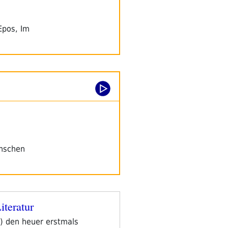
Epos, Im
enschen
iteratur
n) den heuer erstmals