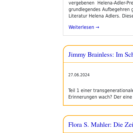
vergebenen Helena-Adler-Preis 
grundlegendes Aufbegehren ge
Literatur Helena Adlers. Die
„literadio
Weiterlesen
Gratuliert
Elke
Laznia
Jimmy Brainless: Im Sch
Zum
1.
Helena-
Adler-
27.06.2024
Preis
Für
Teil 1 einer transgeneration
Rebellische
Erinnerungen wach? Der eine 
Literatur“
Flora S. Mahler: Die Zei