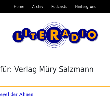
Home
Archiv
Podcasts
Hintergrund
für: Verlag Müry Salzmann
iegel der Ahnen