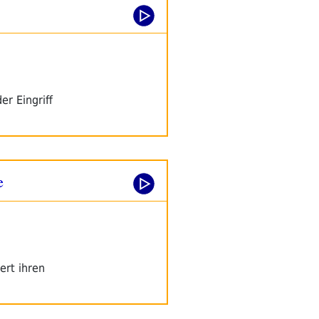
r Eingriff
e
ert ihren