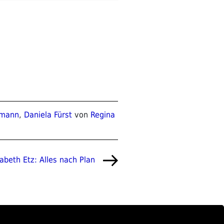
zmann
,
Daniela Fürst
von
Regina
hster
sabeth Etz: Alles nach Plan
trag