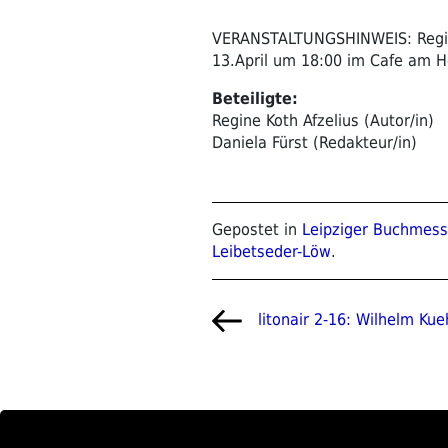
VERANSTALTUNGSHINWEIS: Regine 
13.April um 18:00 im Cafe am 
Beteiligte:
Regine Koth Afzelius (Autor/in)
Daniela Fürst (Redakteur/in)
Gepostet in
Leipziger Buchmes
Leibetseder-Löw
.
Beitragsnavigat
Vorheriger
litonair 2-16: Wilhelm Kue
Beitrag