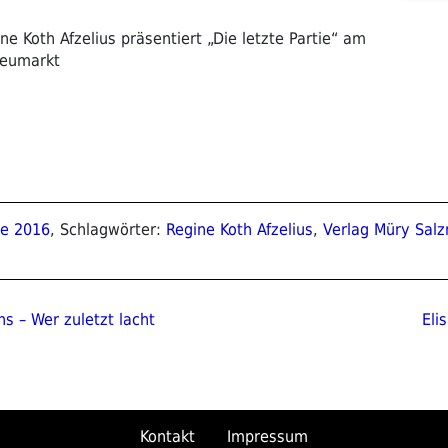
Koth Afzelius präsentiert „Die letzte Partie“ am
Heumarkt
se 2016
, Schlagwörter:
Regine Koth Afzelius
,
Verlag Müry Sal
ion
Näc
hs – Wer zuletzt lacht
Eli
Bei
Kontakt
Impressum