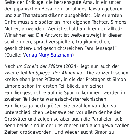
Seite der Erdkugel die herzensgute Ama, in ein unter
den japanischen Besatzern unruhiges Taiwan geboren
und zur Thanatopraktikerin ausgebildet. Die erlernten
Griffe muss sie später an ihrer eigenen Tochter, Simons
Mutter, anwenden. Wer ist schuld an ihrem Unfalltod?
Wir ahnen es: Die Antwort ist weitverzweigt in dieser
schillernden, sprachverspielten, tragikomischen,
geschichten- und geschichtsreichen Familiensaga!“
(Quelle: V
erlag Müry Salzmann
)
Nach
Im Schein der Pfütze
(2024) liegt nun auch der
zweite Teil
Im Spiegel der Ahnen
vor. Die konzentrischen
Kreise eben jener Pfützen, in die der Protagonist Simon
Limone schon im ersten Teil blickt, um seiner
Familiengeschichte auf die Spur zu kommen, werden im
zweiten Teil der taiwanesisch-österreichischen
Familiensaga noch größer. Sie erzählen von den so
unterschiedlichen Lebenswelten vor allem der beiden
Großväter und zeigen so aber auch die Parallelen auf:
denn beide sind in der unsicheren und auch gewaltvollen
Zeiten großgeworden. Und wieder sucht Simon zu