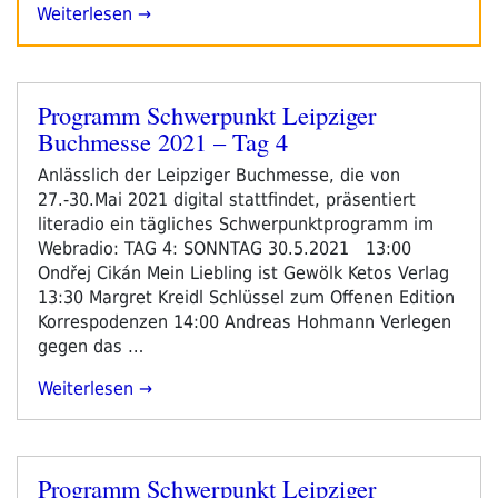
Weiterlesen →
Programm Schwerpunkt Leipziger
Veröffentlicht
Buchmesse 2021 – Tag 4
am
Anlässlich der Leipziger Buchmesse, die von
27.-30.Mai 2021 digital stattfindet, präsentiert
literadio ein tägliches Schwerpunktprogramm im
Webradio: TAG 4: SONNTAG 30.5.2021 13:00
Ondřej Cikán Mein Liebling ist Gewölk Ketos Verlag
13:30 Margret Kreidl Schlüssel zum Offenen Edition
Korrespodenzen 14:00 Andreas Hohmann Verlegen
gegen das …
„Programm
Weiterlesen
Schwerpunkt
Leipziger
Buchmesse
Programm Schwerpunkt Leipziger
2021
Veröffentlicht