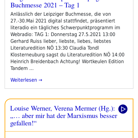
Buchmesse 2021 – Tag 1
–
am
Tag
Anlässlich der Leipziger Buchmesse, die von
4“
27.-30.Mai 2021 digital stattfindet, präsentiert
literadio ein tägliches Schwerpunktprogramm im
Webradio: TAG 1: Donnerstag 27.5.2021 13:00
Gerhard Ruiss lieber, liebste, liebes, liebstes
Literaturedition NÖ 13:30 Claudia Tondl
Klosterneuburg sagst du Literaturedition NÖ 14:00
Heinrich Breidenbach Achtung! Wortkeulen Edition
Tandem …
„Programm
Weiterlesen
Schwerpunkt
Leipziger
Buchmesse
Louise Werner, Verena Mermer (Hg.):
2021
–
„… aber mir hat der Marxismus besser
Tag
gefallen!“
1“