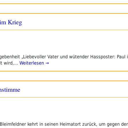
 im Krieg
benheit „Liebevoller Vater und wütender Hassposter: Paul i
lt wird,…
Weiterlesen →
nstimme
l Bleimfeldner kehrt in seinen Heimatort zurück, um gegen de