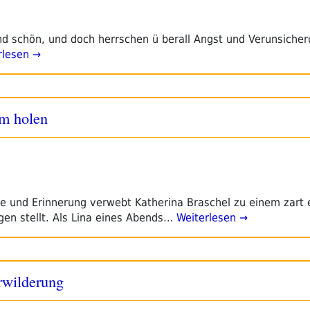
d schön, und doch herrschen ü berall Angst und Verunsicher
rlesen →
im holen
he und Erinnerung verwebt Katherina Braschel zu einem zart 
gen stellt. Als Lina eines Abends…
Weiterlesen →
rwilderung