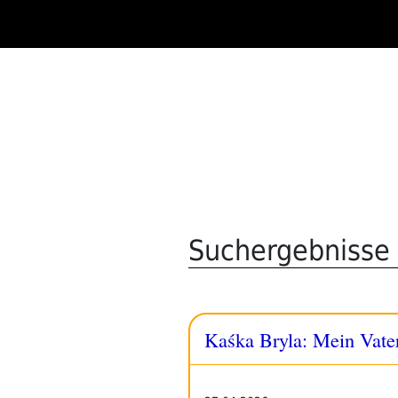
Zum
Inhalt
springen
Suchergebnisse 
Kaśka Bryla: Mein Vater