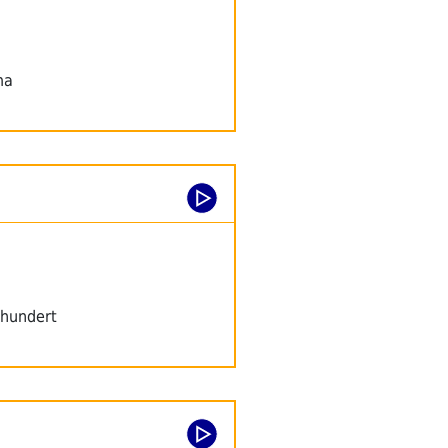
ma
rhundert