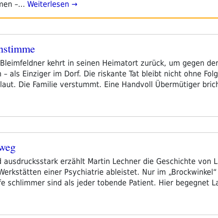
mmen –…
Weiterlesen →
nstimme
l Bleimfeldner kehrt in seinen Heimatort zurück, um gegen de
– als Einziger im Dorf. Die riskante Tat bleibt nicht ohne Fol
laut. Die Familie verstummt. Eine Handvoll Übermütiger bric
rweg
 ausdrucksstark erzählt Martin Lechner die Geschichte von 
Werkstätten einer Psychiatrie ableistet. Nur im „Brockwinkel“
fe schlimmer sind als jeder tobende Patient. Hier begegnet L