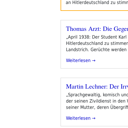
an Hitlerdeutschland zu sti
Thomas Arzt: Die Gege
Veröffentlicht
am
„April 1938: Der Student Kar
Hitlerdeutschland zu stimmen 
Landstrich. Gerüchte werden 
„Thomas
Weiterlesen
Arzt:
Die
Gegenstimme“
Martin Lechner: Der Ir
Veröffentlicht
am
„Sprachgewaltig, komisch und
der seinen Zivildienst in den 
seiner Mutter, deren Übergrif
„Martin
Weiterlesen
Lechner: