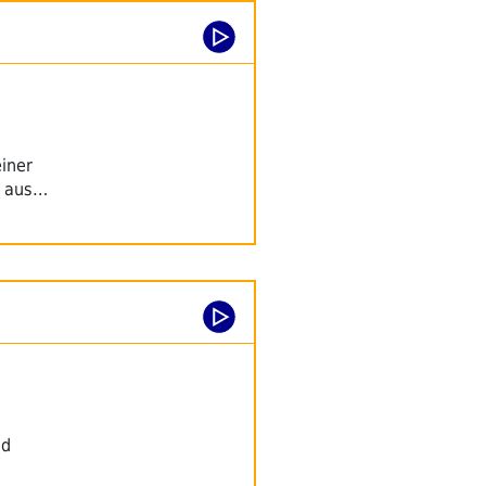
einer
t aus…
nd