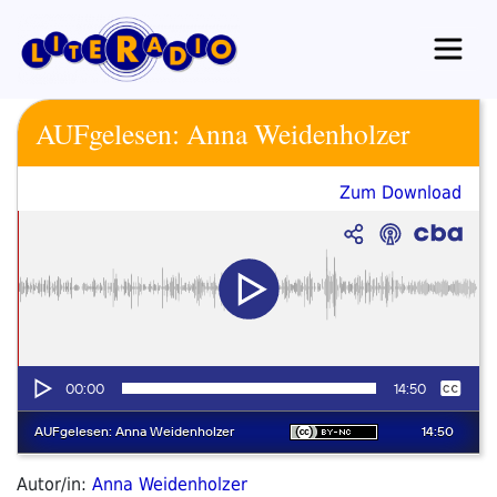
Zum
Inhalt
springen
AUFgelesen: Anna Weidenholzer
Zum Download
Autor/in:
Anna Weidenholzer