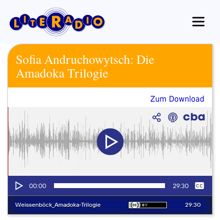
Zum
Inhalt
springen
Sofia Andruchowytsch: Die
Amadoka Trilogie
Zum Download