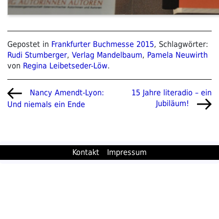
Gepostet in
Frankfurter Buchmesse 2015
, Schlagwörter:
Rudi Stumberger
,
Verlag Mandelbaum
,
Pamela Neuwirth
von
Regina Leibetseder-Löw
.
Beitragsnavigation
Vorheriger
Nächster
15 Jahre literadio – ein
Nancy Amendt-Lyon:
Beitrag
Beitrag
Jubiläum!
Und niemals ein Ende
Kontakt
Impressum