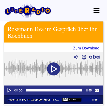
Zum
Inhalt
springen
Rossmann Eva im Gespräch über ihr
Kochbuch
Zum Download